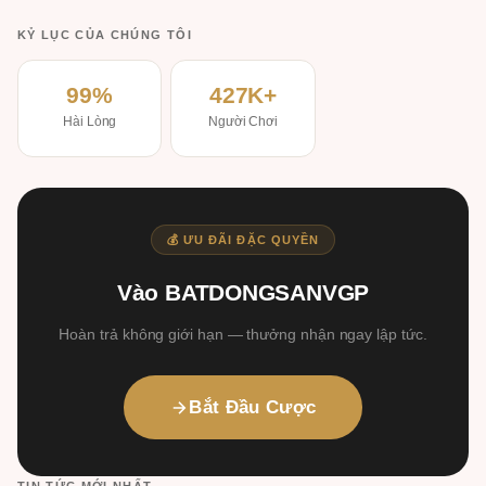
KỶ LỤC CỦA CHÚNG TÔI
99%
427K+
Hài Lòng
Người Chơi
💰 ƯU ĐÃI ĐẶC QUYỀN
Vào BATDONGSANVGP
Hoàn trả không giới hạn — thưởng nhận ngay lập tức.
Bắt Đầu Cược