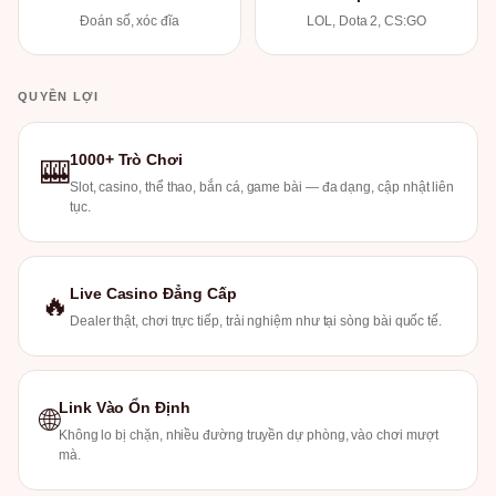
Đoán số, xóc đĩa
LOL, Dota 2, CS:GO
QUYỀN LỢI
1000+ Trò Chơi
🎰
Slot, casino, thể thao, bắn cá, game bài — đa dạng, cập nhật liên
tục.
Live Casino Đẳng Cấp
🔥
Dealer thật, chơi trực tiếp, trải nghiệm như tại sòng bài quốc tế.
Link Vào Ổn Định
🌐
Không lo bị chặn, nhiều đường truyền dự phòng, vào chơi mượt
mà.