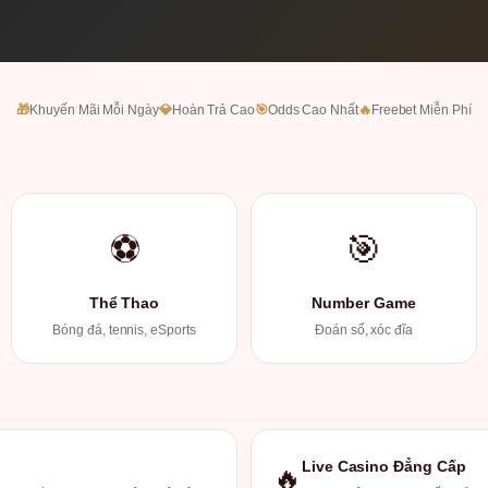
🎁
Khuyến Mãi Mỗi Ngày
💎
Hoàn Trả Cao
🎯
Odds Cao Nhất
🔥
Freebet Miễn Phí
⚽
🎯
Thể Thao
Number Game
Bóng đá, tennis, eSports
Đoán số, xóc đĩa
Live Casino Đẳng Cấp
🔥