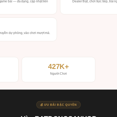
, game bài — đa dạng, cập nhật liên
Dealer thật, chơi trực tiếp, trải
truyền dự phòng, vào chơi mượt mà.
427K+
Người Chơi
💰 ƯU ĐÃI ĐẶC QUYỀN