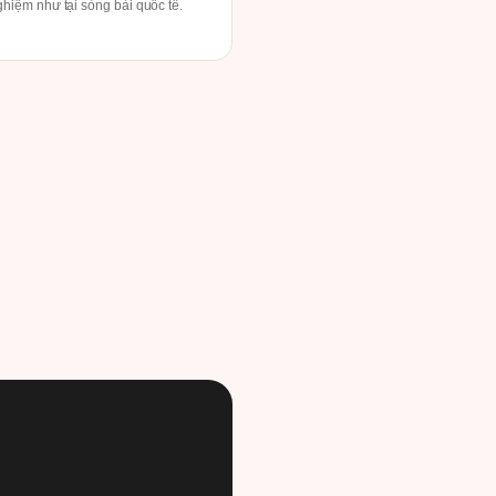
 nghiệm như tại sòng bài quốc tế.