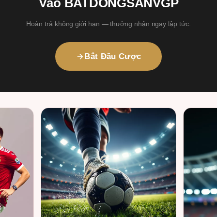
Vào BATDONGSANVGP
Hoàn trả không giới hạn — thưởng nhận ngay lập tức.
Bắt Đầu Cược