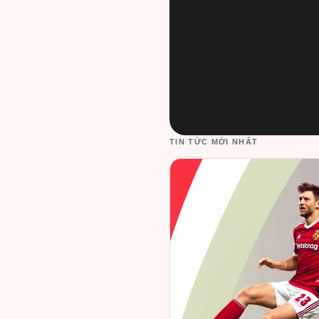
TIN TỨC MỚI NHẤT