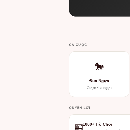
CÁ CƯỢC
🐎
Đua Ngựa
Cược đua ngựa
QUYỀN LỢI
1000+ Trò Chơi
🎰