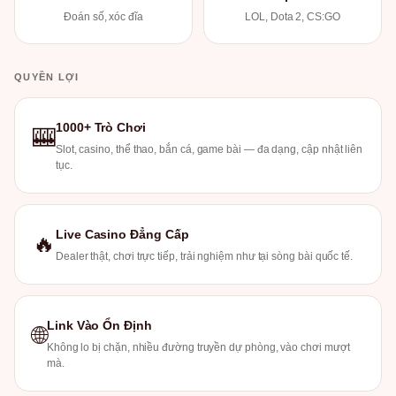
Đoán số, xóc đĩa
LOL, Dota 2, CS:GO
QUYỀN LỢI
1000+ Trò Chơi
🎰
Slot, casino, thể thao, bắn cá, game bài — đa dạng, cập nhật liên
tục.
Live Casino Đẳng Cấp
🔥
Dealer thật, chơi trực tiếp, trải nghiệm như tại sòng bài quốc tế.
Link Vào Ổn Định
🌐
Không lo bị chặn, nhiều đường truyền dự phòng, vào chơi mượt
mà.