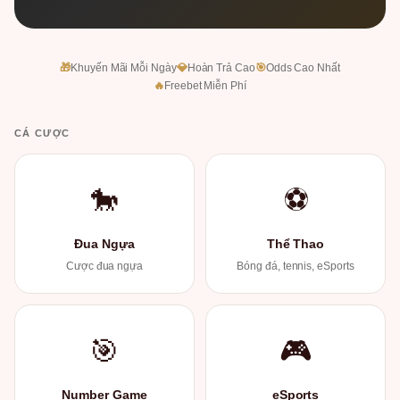
🎁
Khuyến Mãi Mỗi Ngày
💎
Hoàn Trả Cao
🎯
Odds Cao Nhất
🔥
Freebet Miễn Phí
CÁ CƯỢC
🐎
⚽
Đua Ngựa
Thể Thao
Cược đua ngựa
Bóng đá, tennis, eSports
🎯
🎮
Number Game
eSports