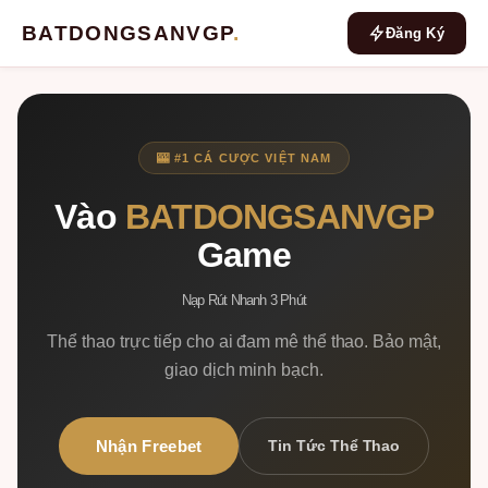
BATDONGSANVGP
.
Đăng Ký
🎰 #1 CÁ CƯỢC VIỆT NAM
Vào
BATDONGSANVGP
Game
Nạp Rút Nhanh 3 Phút
Thể thao trực tiếp cho ai đam mê thể thao. Bảo mật,
giao dịch minh bạch.
Nhận Freebet
Tin Tức Thể Thao