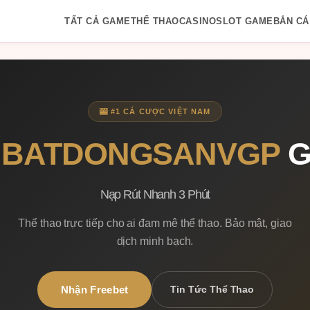
TẤT CẢ GAME
THỂ THAO
CASINO
SLOT GAME
BẮN CÁ
🎰 #1 CÁ CƯỢC VIỆT NAM
o
BATDONGSANVGP
G
Nạp Rút Nhanh 3 Phút
Thể thao trực tiếp cho ai đam mê thể thao. Bảo mật, giao
dịch minh bạch.
Nhận Freebet
Tin Tức Thể Thao