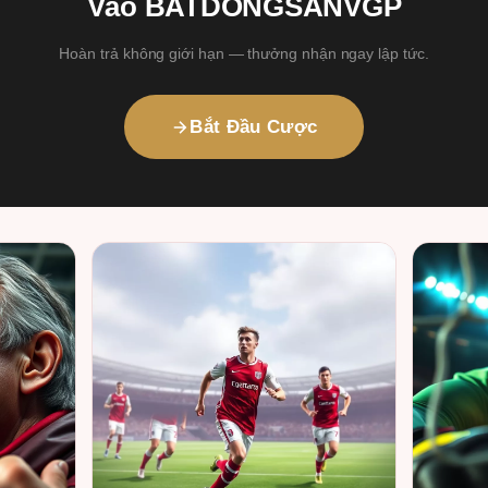
Vào BATDONGSANVGP
Hoàn trả không giới hạn — thưởng nhận ngay lập tức.
Bắt Đầu Cược