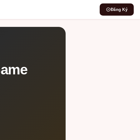
Đăng Ký
ame