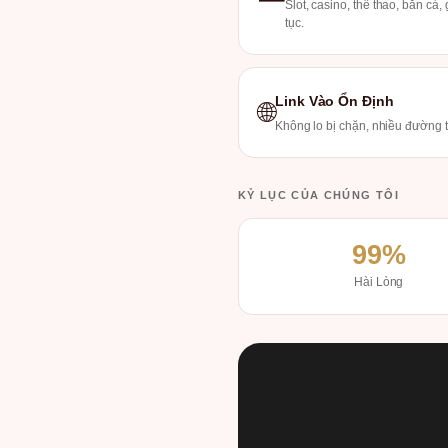
Slot, casino, thể thao, bắn cá
tục.
Link Vào Ổn Định
🌐
Không lo bị chặn, nhiều đường 
KỶ LỤC CỦA CHÚNG TÔI
99%
Hài Lòng