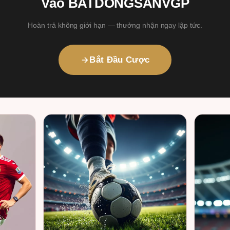
Vào BATDONGSANVGP
Hoàn trả không giới hạn — thưởng nhận ngay lập tức.
Bắt Đầu Cược