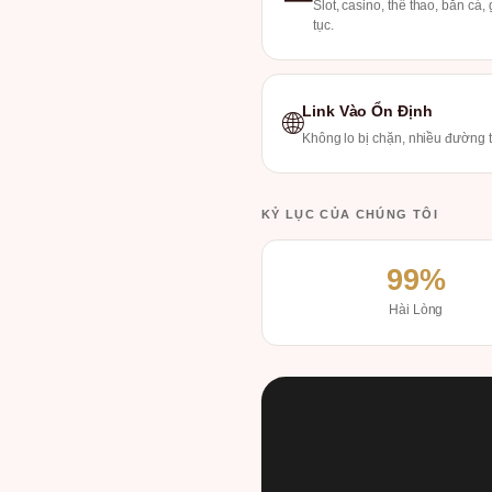
Slot, casino, thể thao, bắn cá
tục.
Link Vào Ổn Định
🌐
Không lo bị chặn, nhiều đường 
KỶ LỤC CỦA CHÚNG TÔI
99%
Hài Lòng