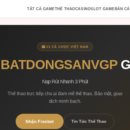
TẤT CẢ GAME
THỂ THAO
CASINO
SLOT GAME
BẮN CÁ
🎰 #1 CÁ CƯỢC VIỆT NAM
o
BATDONGSANVGP
G
Nạp Rút Nhanh 3 Phút
Thể thao trực tiếp cho ai đam mê thể thao. Bảo mật, giao
dịch minh bạch.
Nhận Freebet
Tin Tức Thể Thao