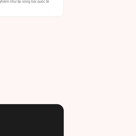
 nghiệm như tại sòng bài quốc tế.