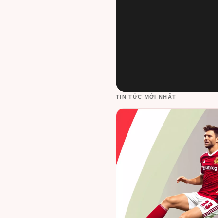
TIN TỨC MỚI NHẤT