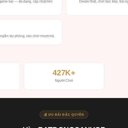
, game bài — đa dạng, cập nhật liên
Dealer thật, chơi trực tiếp, trải
truyền dự phòng, vào chơi mượt mà.
427K+
Người Chơi
💰 ƯU ĐÃI ĐẶC QUYỀN