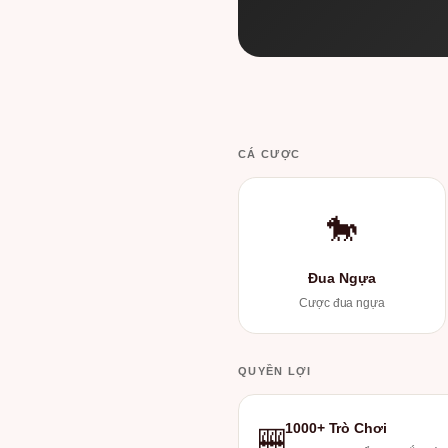
CÁ CƯỢC
🐎
Đua Ngựa
Cược đua ngựa
QUYỀN LỢI
1000+ Trò Chơi
🎰