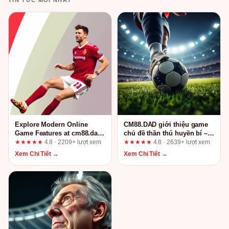
TIN TỨC MỚI NHẤT
Explore Modern Online
CM88.DAD giới thiệu game
Game Features at cm88.dad:
chủ đề thần thú huyền bí –
The Checklist I Use Before
bài đánh giá theo hướng
★★★★★
4.8 · 2209+ lượt xem
★★★★★
4.8 · 2639+ lượt xem
Playing
kiểm tra và minh bạch
Xem Chi Tiết →
Xem Chi Tiết →