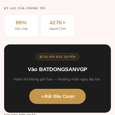
KỶ LỤC CỦA CHÚNG TÔI
99%
427K+
Hài Lòng
Người Chơi
💰 ƯU ĐÃI ĐẶC QUYỀN
Vào BATDONGSANVGP
Hoàn trả không giới hạn — thưởng nhận ngay lập tức.
Bắt Đầu Cược