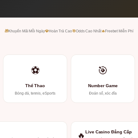
🎁
Khuyến Mãi Mỗi Ngày
💎
Hoàn Trả Cao
🎯
Odds Cao Nhất
🔥
Freebet Miễn Phí
⚽
🎯
Thể Thao
Number Game
Bóng đá, tennis, eSports
Đoán số, xóc đĩa
Live Casino Đẳng Cấp
🔥