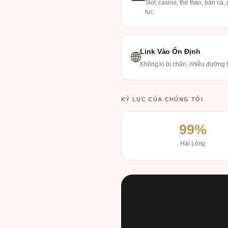
Slot, casino, thể thao, bắn cá
tục.
Link Vào Ổn Định
🌐
Không lo bị chặn, nhiều đường 
KỶ LỤC CỦA CHÚNG TÔI
99%
Hài Lòng