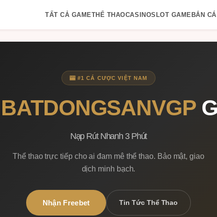
TẤT CẢ GAME
THỂ THAO
CASINO
SLOT GAME
BẮN CÁ
🎰 #1 CÁ CƯỢC VIỆT NAM
o
BATDONGSANVGP
G
Nạp Rút Nhanh 3 Phút
Thể thao trực tiếp cho ai đam mê thể thao. Bảo mật, giao
dịch minh bạch.
Nhận Freebet
Tin Tức Thể Thao