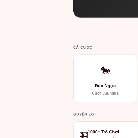
CÁ CƯỢC
🐎
Đua Ngựa
Cược đua ngựa
QUYỀN LỢI
1000+ Trò Chơi
🎰