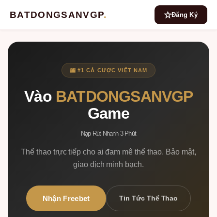
BATDONGSANVGP
.
Đăng Ký
🎰 #1 CÁ CƯỢC VIỆT NAM
Vào
BATDONGSANVGP
Game
Nạp Rút Nhanh 3 Phút
Thể thao trực tiếp cho ai đam mê thể thao. Bảo mật,
giao dịch minh bạch.
Nhận Freebet
Tin Tức Thể Thao