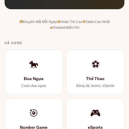
🎁
Khuyến Mãi Mỗi Ngày
💎
Hoàn Trả Cao
🎯
Odds Cao Nhất
🔥
Freebet Miễn Phí
CÁ CƯỢC
🐎
⚽
Đua Ngựa
Thể Thao
Cược đua ngựa
Bóng đá, tennis, eSports
🎯
🎮
Number Game
eSports