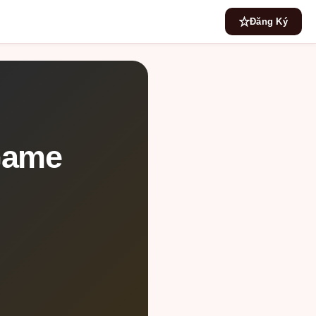
Đăng Ký
ame