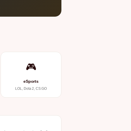
🎮
eSports
LOL, Dota 2, CS:GO