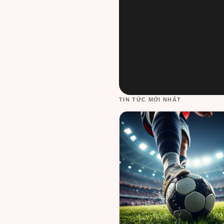
TIN TỨC MỚI NHẤT