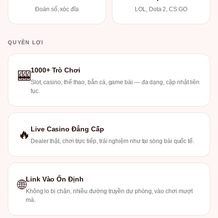
Đoán số, xóc đĩa
LOL, Dota 2, CS:GO
QUYỀN LỢI
1000+ Trò Chơi
🎰
Slot, casino, thể thao, bắn cá, game bài — đa dạng, cập nhật liên
tục.
Live Casino Đẳng Cấp
🔥
Dealer thật, chơi trực tiếp, trải nghiệm như tại sòng bài quốc tế.
Link Vào Ổn Định
🌐
Không lo bị chặn, nhiều đường truyền dự phòng, vào chơi mượt
mà.