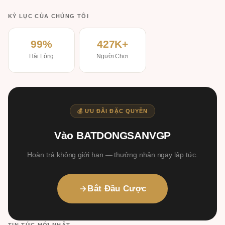
KỶ LỤC CỦA CHÚNG TÔI
99%
427K+
Hài Lòng
Người Chơi
💰 ƯU ĐÃI ĐẶC QUYỀN
Vào BATDONGSANVGP
Hoàn trả không giới hạn — thưởng nhận ngay lập tức.
Bắt Đầu Cược