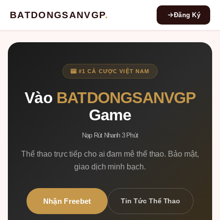
BATDONGSANVGP
.
Đăng Ký
🎰 #1 CÁ CƯỢC VIỆT NAM
Vào
BATDONGSANVGP
Game
Nạp Rút Nhanh 3 Phút
Thể thao trực tiếp cho ai đam mê thể thao. Bảo mật,
giao dịch minh bạch.
Nhận Freebet
Tin Tức Thể Thao