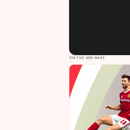
TIN TỨC MỚI NHẤT