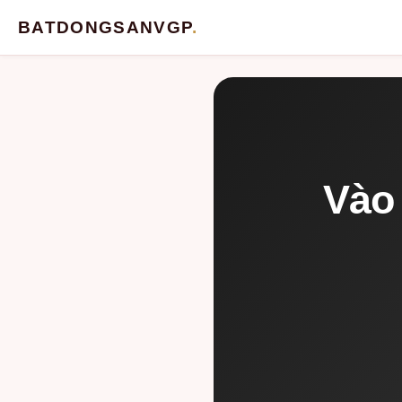
BATDONGSANVGP
.
Và