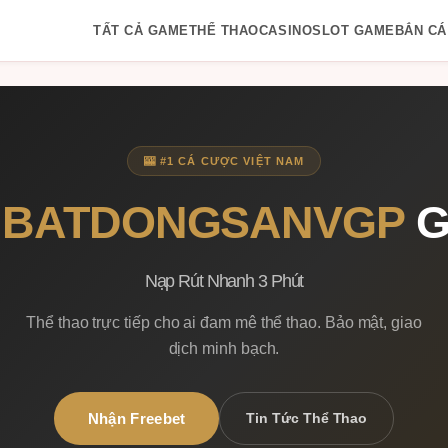
TẤT CẢ GAME
THỂ THAO
CASINO
SLOT GAME
BẮN CÁ
🎰 #1 CÁ CƯỢC VIỆT NAM
o
BATDONGSANVGP
G
Nạp Rút Nhanh 3 Phút
Thể thao trực tiếp cho ai đam mê thể thao. Bảo mật, giao
dịch minh bạch.
Nhận Freebet
Tin Tức Thể Thao