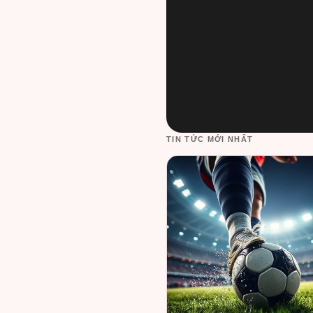
TIN TỨC MỚI NHẤT