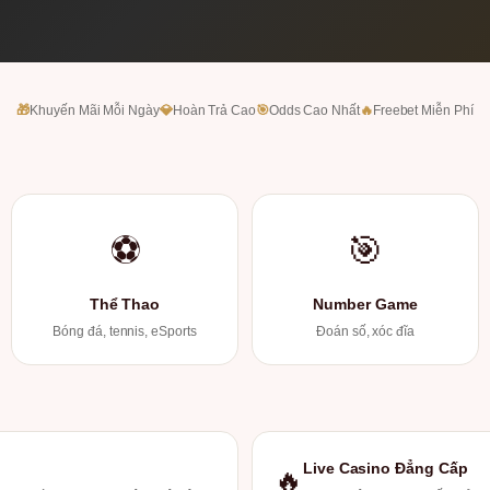
🎁
Khuyến Mãi Mỗi Ngày
💎
Hoàn Trả Cao
🎯
Odds Cao Nhất
🔥
Freebet Miễn Phí
⚽
🎯
Thể Thao
Number Game
Bóng đá, tennis, eSports
Đoán số, xóc đĩa
Live Casino Đẳng Cấp
🔥