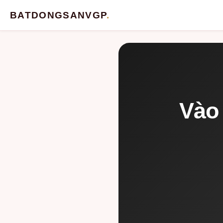
BATDONGSANVGP
.
Và