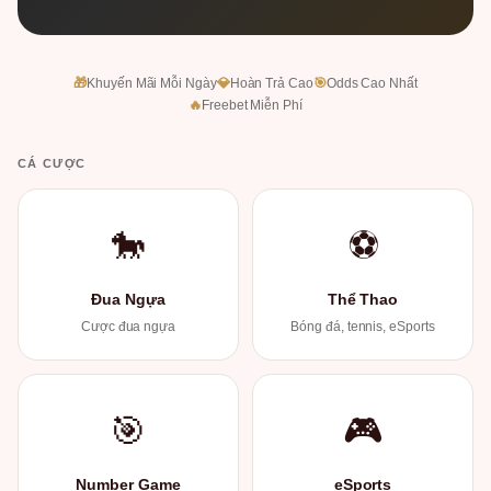
🎁
Khuyến Mãi Mỗi Ngày
💎
Hoàn Trả Cao
🎯
Odds Cao Nhất
🔥
Freebet Miễn Phí
CÁ CƯỢC
🐎
⚽
Đua Ngựa
Thể Thao
Cược đua ngựa
Bóng đá, tennis, eSports
🎯
🎮
Number Game
eSports