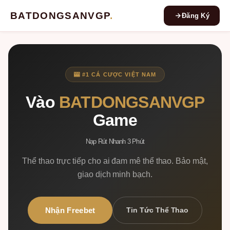
BATDONGSANVGP
.
Đăng Ký
🎰 #1 CÁ CƯỢC VIỆT NAM
Vào
BATDONGSANVGP
Game
Nạp Rút Nhanh 3 Phút
Thể thao trực tiếp cho ai đam mê thể thao. Bảo mật,
giao dịch minh bạch.
Nhận Freebet
Tin Tức Thể Thao