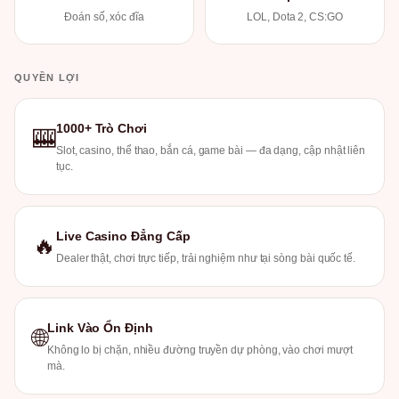
Đoán số, xóc đĩa
LOL, Dota 2, CS:GO
QUYỀN LỢI
1000+ Trò Chơi
🎰
Slot, casino, thể thao, bắn cá, game bài — đa dạng, cập nhật liên
tục.
Live Casino Đẳng Cấp
🔥
Dealer thật, chơi trực tiếp, trải nghiệm như tại sòng bài quốc tế.
Link Vào Ổn Định
🌐
Không lo bị chặn, nhiều đường truyền dự phòng, vào chơi mượt
mà.