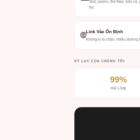
Slot, casino, thể thao, bắn cá
tục.
Link Vào Ổn Định
🌐
Không lo bị chặn, nhiều đường 
KỶ LỤC CỦA CHÚNG TÔI
99%
Hài Lòng