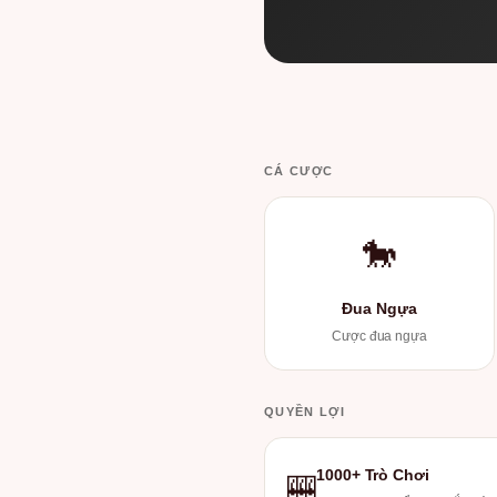
CÁ CƯỢC
🐎
Đua Ngựa
Cược đua ngựa
QUYỀN LỢI
1000+ Trò Chơi
🎰