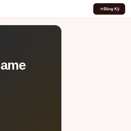
Đăng Ký
ame