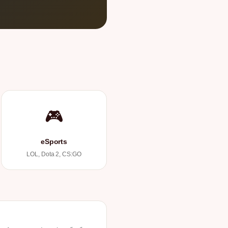
🎮
eSports
LOL, Dota 2, CS:GO