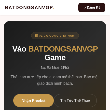
BATDONGSANVGP
.
Đăng Ký
🎰 #1 CÁ CƯỢC VIỆT NAM
Vào
BATDONGSANVGP
Game
Nạp Rút Nhanh 3 Phút
Thể thao trực tiếp cho ai đam mê thể thao. Bảo mật,
giao dịch minh bạch.
Nhận Freebet
Tin Tức Thể Thao