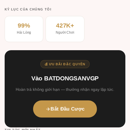
KỶ LỤC CỦA CHÚNG TÔI
99%
427K+
Hài Lòng
Người Chơi
💰 ƯU ĐÃI ĐẶC QUYỀN
Vào BATDONGSANVGP
Hoàn trả không giới hạn — thưởng nhận ngay lập tức.
Bắt Đầu Cược