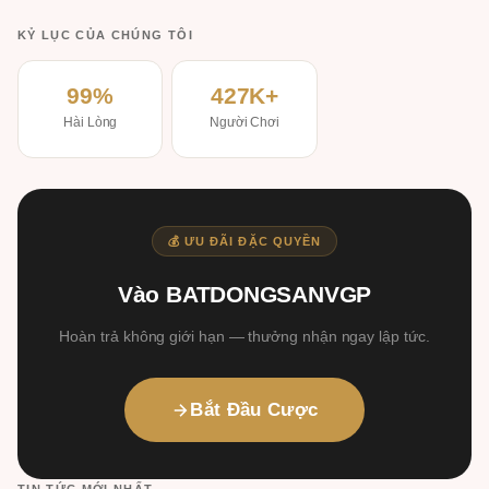
KỶ LỤC CỦA CHÚNG TÔI
99%
427K+
Hài Lòng
Người Chơi
💰 ƯU ĐÃI ĐẶC QUYỀN
Vào BATDONGSANVGP
Hoàn trả không giới hạn — thưởng nhận ngay lập tức.
Bắt Đầu Cược