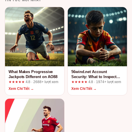
TIN TỨC MỚI NHẤT
What Makes Progressive
56wind.net Account
Jackpots Different on AO88
Security: What to Inspect
Before You Log In on
★★★★★
4.8 · 2688+ lượt xem
★★★★★
4.8 · 1974+ lượt xem
Multiple Devices
Xem Chi Tiết →
Xem Chi Tiết →