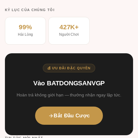
KỶ LỤC CỦA CHÚNG TÔI
99%
427K+
Hài Lòng
Người Chơi
💰 ƯU ĐÃI ĐẶC QUYỀN
Vào BATDONGSANVGP
Hoàn trả không giới hạn — thưởng nhận ngay lập tức.
Bắt Đầu Cược