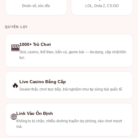
Đoán số, xóc đĩa
LOL, Dota 2, CS:GO
QUYỀN LỢI
1000+ Trò Chơi
🎰
Slot, casino, thể thao, bắn cá, game bài — đa dạng, cập nhật liên
tục.
Live Casino Đẳng Cấp
🔥
Dealer thật, chơi trực tiếp, trải nghiệm như tại sòng bài quốc tế.
Link Vào Ổn Định
🌐
Không lo bị chặn, nhiều đường truyền dự phòng, vào chơi mượt
mà.