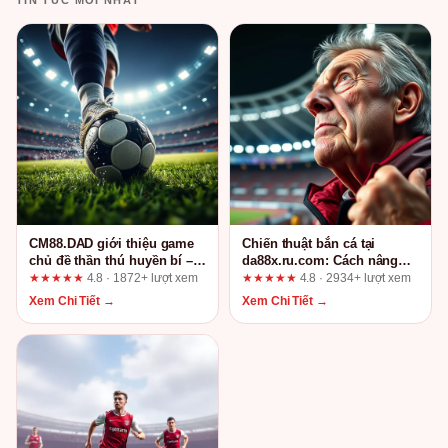
TIN TỨC MỚI NHẤT
CM88.DAD giới thiệu game
Chiến thuật bắn cá tại
chủ đề thần thú huyền bí –
da88x.ru.com: Cách nâng
bài đánh giá theo hướng
cấp pháo và quản lý lượng
★★★★★
4.8 · 1872+ lượt xem
★★★★★
4.8 · 2934+ lượt xem
kiểm tra và minh bạch
đạn hiệu quả
Xem Chi Tiết →
Xem Chi Tiết →