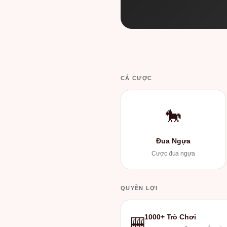
CÁ CƯỢC
🐎
Đua Ngựa
Cược đua ngựa
QUYỀN LỢI
1000+ Trò Chơi
🎰