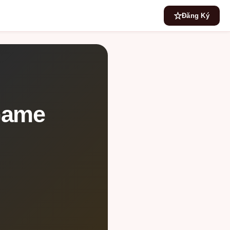
Đăng Ký
ame