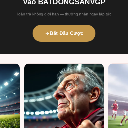
Vào BATDONGSANVGP
Hoàn trả không giới hạn — thưởng nhận ngay lập tức.
Bắt Đầu Cược