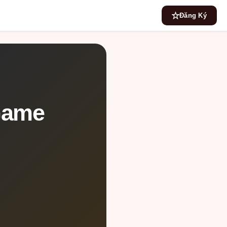
Đăng Ký
ame