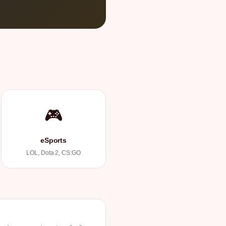
🎮
eSports
LOL, Dota 2, CS:GO