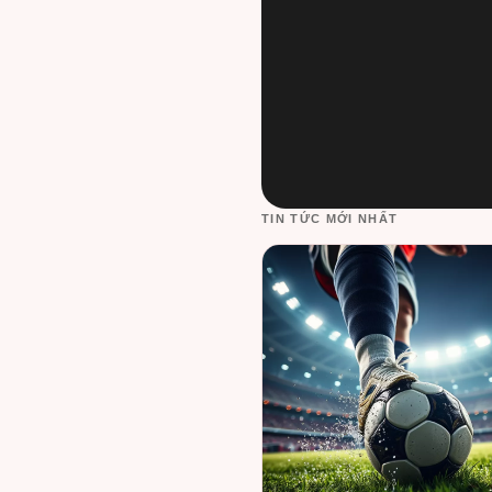
TIN TỨC MỚI NHẤT