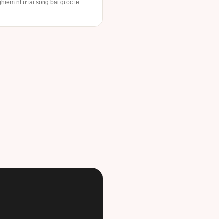
 nghiệm như tại sòng bài quốc tế.