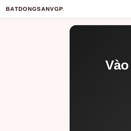
BATDONGSANVGP
.
Và