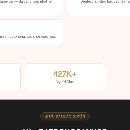
, game bài — đa dạng, cập nhật liên
Dealer thật, chơi trực tiếp, trải
truyền dự phòng, vào chơi mượt mà.
427K+
Người Chơi
💰 ƯU ĐÃI ĐẶC QUYỀN