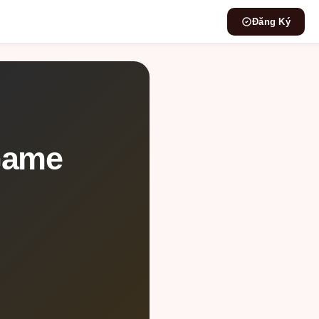
Đăng Ký
ame