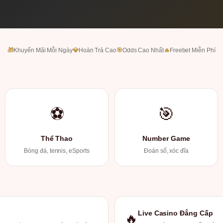
🎁
Khuyến Mãi Mỗi Ngày
💎
Hoàn Trả Cao
🎯
Odds Cao Nhất
🔥
Freebet Miễn Phí
⚽
🎯
Thể Thao
Number Game
Bóng đá, tennis, eSports
Đoán số, xóc đĩa
Live Casino Đẳng Cấp
🔥