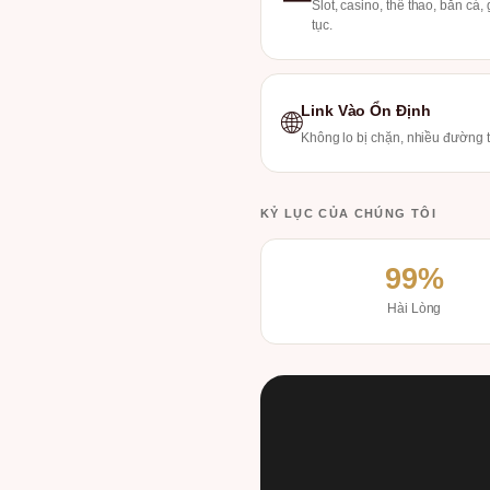
Slot, casino, thể thao, bắn cá
tục.
Link Vào Ổn Định
🌐
Không lo bị chặn, nhiều đường 
KỶ LỤC CỦA CHÚNG TÔI
99%
Hài Lòng