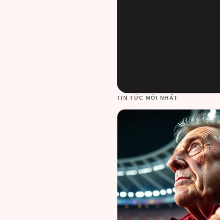
TIN TỨC MỚI NHẤT