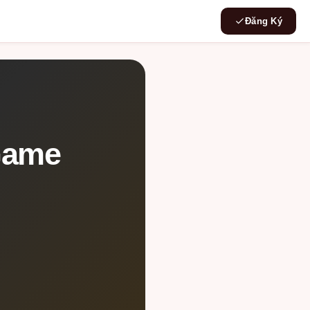
Đăng Ký
ame