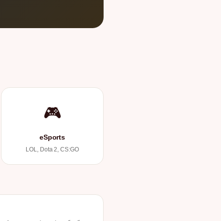
🎮
eSports
LOL, Dota 2, CS:GO