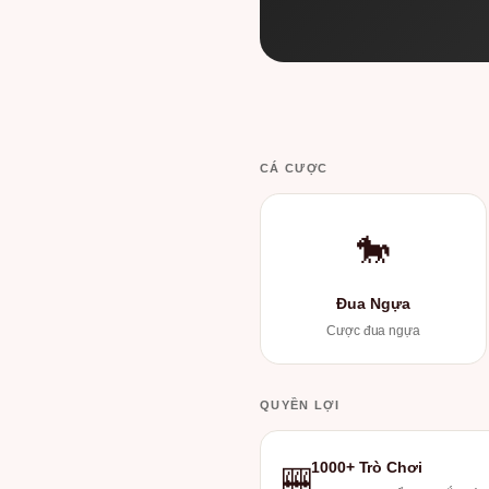
CÁ CƯỢC
🐎
Đua Ngựa
Cược đua ngựa
QUYỀN LỢI
1000+ Trò Chơi
🎰