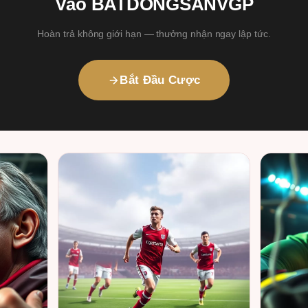
Vào BATDONGSANVGP
Hoàn trả không giới hạn — thưởng nhận ngay lập tức.
Bắt Đầu Cược