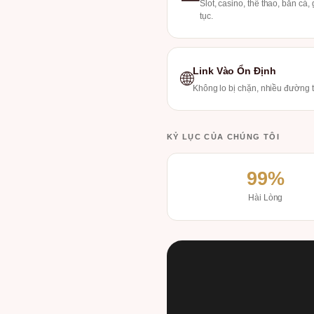
Slot, casino, thể thao, bắn cá
tục.
Link Vào Ổn Định
🌐
Không lo bị chặn, nhiều đường 
KỶ LỤC CỦA CHÚNG TÔI
99%
Hài Lòng