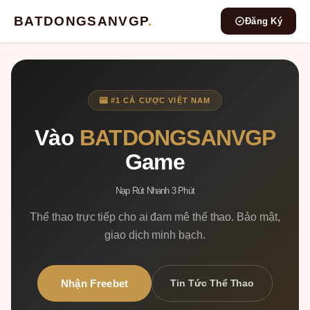
BATDONGSANVGP
.
Đăng Ký
🎰 #1 CÁ CƯỢC VIỆT NAM
Vào
BATDONGSANVGP
Game
Nạp Rút Nhanh 3 Phút
Thể thao trực tiếp cho ai đam mê thể thao. Bảo mật,
giao dịch minh bạch.
Nhận Freebet
Tin Tức Thể Thao