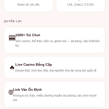
Đoán số, xóc đĩa
LOL, Dota 2, CS:GO
QUYỀN LỢI
1000+ Trò Chơi
🎰
Slot, casino, thể thao, bắn cá, game bài — đa dạng, cập nhật liên
tục.
Live Casino Đẳng Cấp
🔥
Dealer thật, chơi trực tiếp, trải nghiệm như tại sòng bài quốc tế.
Link Vào Ổn Định
🌐
Không lo bị chặn, nhiều đường truyền dự phòng, vào chơi mượt
mà.