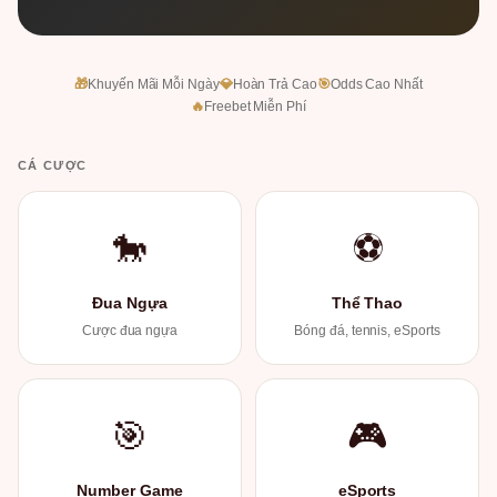
🎁
Khuyến Mãi Mỗi Ngày
💎
Hoàn Trả Cao
🎯
Odds Cao Nhất
🔥
Freebet Miễn Phí
CÁ CƯỢC
🐎
⚽
Đua Ngựa
Thể Thao
Cược đua ngựa
Bóng đá, tennis, eSports
🎯
🎮
Number Game
eSports