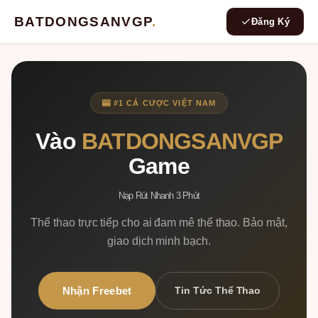
BATDONGSANVGP
.
Đăng Ký
🎰 #1 CÁ CƯỢC VIỆT NAM
Vào
BATDONGSANVGP
Game
Nạp Rút Nhanh 3 Phút
Thể thao trực tiếp cho ai đam mê thể thao. Bảo mật,
giao dịch minh bạch.
Nhận Freebet
Tin Tức Thể Thao