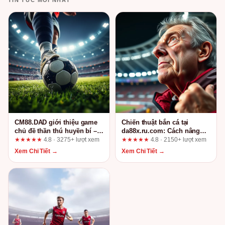
TIN TỨC MỚI NHẤT
CM88.DAD giới thiệu game
Chiến thuật bắn cá tại
chủ đề thần thú huyền bí –
da88x.ru.com: Cách nâng
bài đánh giá theo hướng
cấp pháo và quản lý lượng
★★★★★
4.8 · 3275+ lượt xem
★★★★★
4.8 · 2150+ lượt xem
kiểm tra và minh bạch
đạn hiệu quả
Xem Chi Tiết →
Xem Chi Tiết →