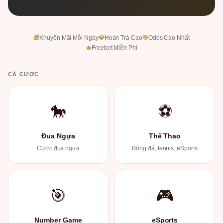
🎁
Khuyến Mãi Mỗi Ngày
💎
Hoàn Trả Cao
🎯
Odds Cao Nhất
🔥
Freebet Miễn Phí
CÁ CƯỢC
🐎
⚽
Đua Ngựa
Thể Thao
Cược đua ngựa
Bóng đá, tennis, eSports
🎯
🎮
Number Game
eSports