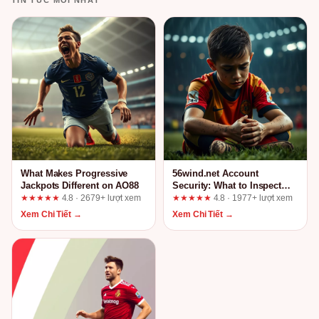
TIN TỨC MỚI NHẤT
What Makes Progressive
56wind.net Account
Jackpots Different on AO88
Security: What to Inspect
Before You Log In on
★★★★★
4.8 · 2679+ lượt xem
★★★★★
4.8 · 1977+ lượt xem
Multiple Devices
Xem Chi Tiết →
Xem Chi Tiết →