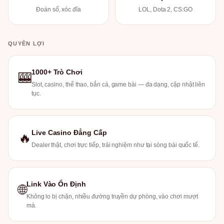
Đoán số, xóc đĩa
LOL, Dota 2, CS:GO
QUYỀN LỢI
1000+ Trò Chơi
🎰
Slot, casino, thể thao, bắn cá, game bài — đa dạng, cập nhật liên
tục.
Live Casino Đẳng Cấp
🔥
Dealer thật, chơi trực tiếp, trải nghiệm như tại sòng bài quốc tế.
Link Vào Ổn Định
🌐
Không lo bị chặn, nhiều đường truyền dự phòng, vào chơi mượt
mà.