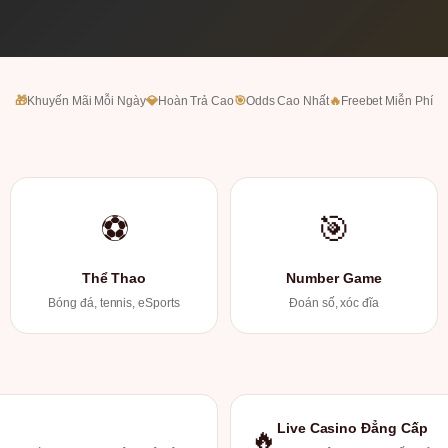
🎁
Khuyến Mãi Mỗi Ngày
💎
Hoàn Trả Cao
🎯
Odds Cao Nhất
🔥
Freebet Miễn Phí
⚽
🎯
Thể Thao
Number Game
Bóng đá, tennis, eSports
Đoán số, xóc đĩa
Live Casino Đẳng Cấp
🔥