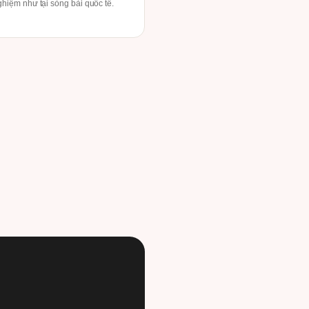
 nghiệm như tại sòng bài quốc tế.