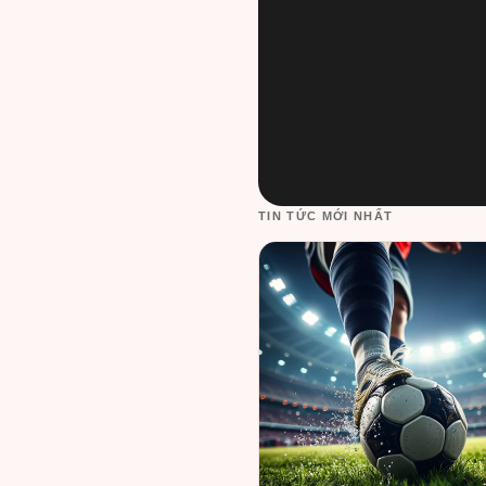
TIN TỨC MỚI NHẤT