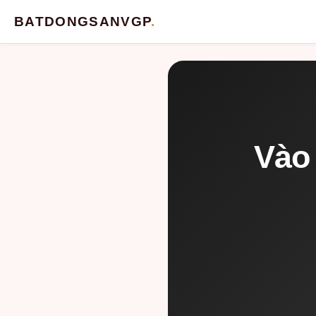
BATDONGSANVGP
.
Và