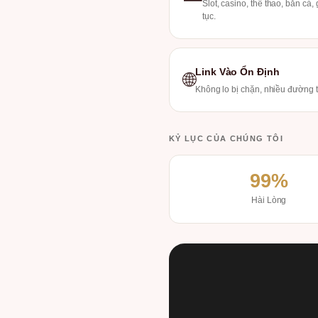
Slot, casino, thể thao, bắn cá
tục.
Link Vào Ổn Định
🌐
Không lo bị chặn, nhiều đường 
KỶ LỤC CỦA CHÚNG TÔI
99%
Hài Lòng