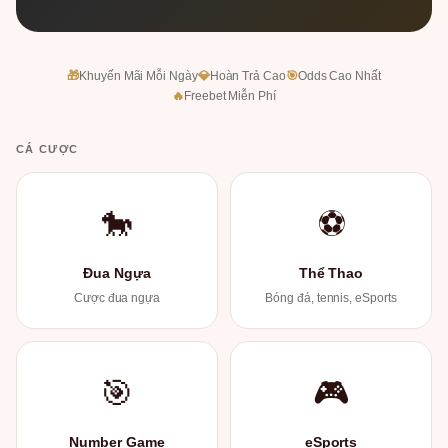
🎁
Khuyến Mãi Mỗi Ngày
💎
Hoàn Trả Cao
🎯
Odds Cao Nhất
🔥
Freebet Miễn Phí
CÁ CƯỢC
🐎
⚽
Đua Ngựa
Thể Thao
Cược đua ngựa
Bóng đá, tennis, eSports
🎯
🎮
Number Game
eSports