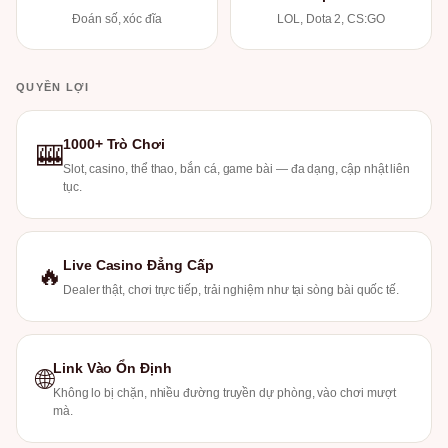
Đoán số, xóc đĩa
LOL, Dota 2, CS:GO
QUYỀN LỢI
1000+ Trò Chơi
🎰
Slot, casino, thể thao, bắn cá, game bài — đa dạng, cập nhật liên
tục.
Live Casino Đẳng Cấp
🔥
Dealer thật, chơi trực tiếp, trải nghiệm như tại sòng bài quốc tế.
Link Vào Ổn Định
🌐
Không lo bị chặn, nhiều đường truyền dự phòng, vào chơi mượt
mà.