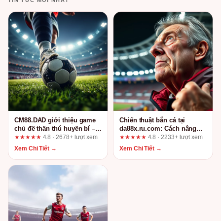
TIN TỨC MỚI NHẤT
CM88.DAD giới thiệu game
Chiến thuật bắn cá tại
chủ đề thần thú huyền bí –
da88x.ru.com: Cách nâng
bài đánh giá theo hướng
cấp pháo và quản lý lượng
★★★★★
4.8 · 2678+ lượt xem
★★★★★
4.8 · 2233+ lượt xem
kiểm tra và minh bạch
đạn hiệu quả
Xem Chi Tiết →
Xem Chi Tiết →