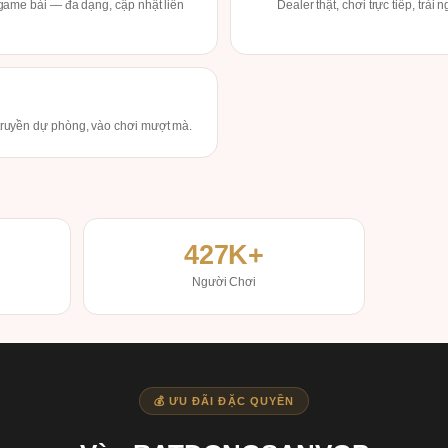
, game bài — đa dạng, cập nhật liên
Dealer thật, chơi trực tiếp, trải
truyền dự phòng, vào chơi mượt mà.
427K+
Người Chơi
💰 ƯU ĐÃI ĐẶC QUYỀN