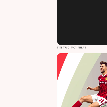
TIN TỨC MỚI NHẤT