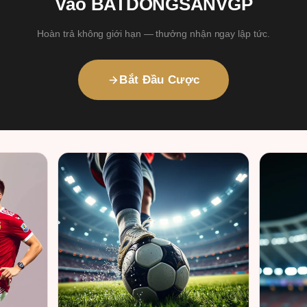
Vào BATDONGSANVGP
Hoàn trả không giới hạn — thưởng nhận ngay lập tức.
Bắt Đầu Cược