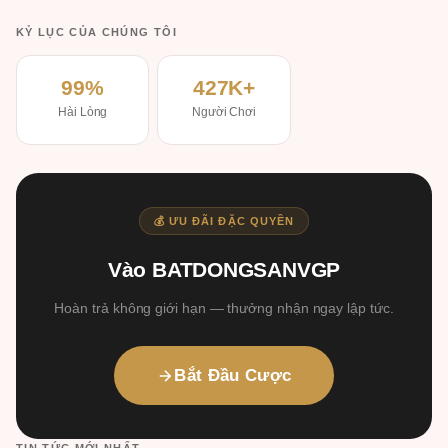
KỶ LỤC CỦA CHÚNG TÔI
99%
427K+
Hài Lòng
Người Chơi
💰 ƯU ĐÃI ĐẶC QUYỀN
Vào BATDONGSANVGP
Hoàn trả không giới hạn — thưởng nhận ngay lập tức.
Bắt Đầu Cược