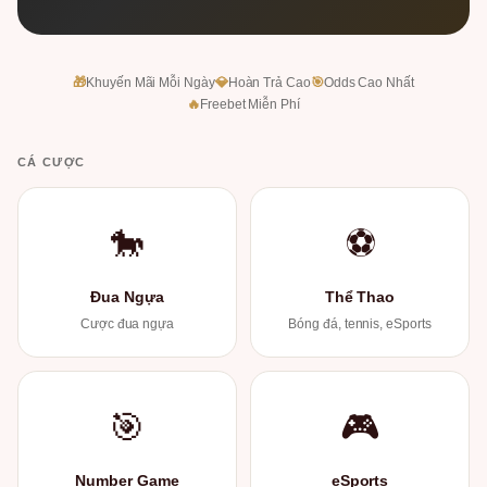
🎁
Khuyến Mãi Mỗi Ngày
💎
Hoàn Trả Cao
🎯
Odds Cao Nhất
🔥
Freebet Miễn Phí
CÁ CƯỢC
🐎
⚽
Đua Ngựa
Thể Thao
Cược đua ngựa
Bóng đá, tennis, eSports
🎯
🎮
Number Game
eSports