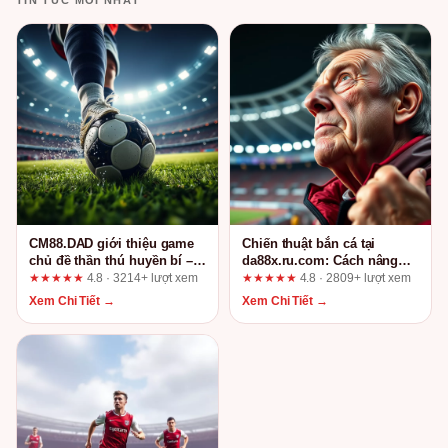
TIN TỨC MỚI NHẤT
CM88.DAD giới thiệu game
Chiến thuật bắn cá tại
chủ đề thần thú huyền bí –
da88x.ru.com: Cách nâng
bài đánh giá theo hướng
cấp pháo và quản lý lượng
★★★★★
4.8 · 3214+ lượt xem
★★★★★
4.8 · 2809+ lượt xem
kiểm tra và minh bạch
đạn hiệu quả
Xem Chi Tiết →
Xem Chi Tiết →