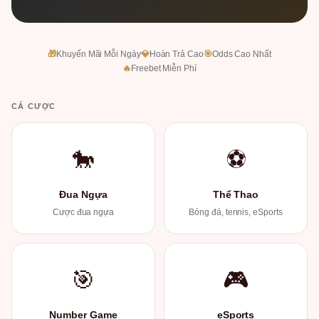
🎁
Khuyến Mãi Mỗi Ngày
💎
Hoàn Trả Cao
🎯
Odds Cao Nhất
🔥
Freebet Miễn Phí
CÁ CƯỢC
🐎
⚽
Đua Ngựa
Thể Thao
Cược đua ngựa
Bóng đá, tennis, eSports
🎯
🎮
Number Game
eSports