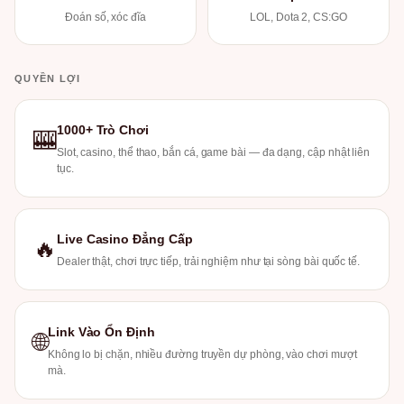
Đoán số, xóc đĩa
LOL, Dota 2, CS:GO
QUYỀN LỢI
1000+ Trò Chơi
🎰
Slot, casino, thể thao, bắn cá, game bài — đa dạng, cập nhật liên
tục.
Live Casino Đẳng Cấp
🔥
Dealer thật, chơi trực tiếp, trải nghiệm như tại sòng bài quốc tế.
Link Vào Ổn Định
🌐
Không lo bị chặn, nhiều đường truyền dự phòng, vào chơi mượt
mà.