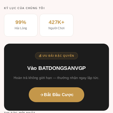
KỶ LỤC CỦA CHÚNG TÔI
99%
427K+
Hài Lòng
Người Chơi
💰 ƯU ĐÃI ĐẶC QUYỀN
Vào BATDONGSANVGP
Hoàn trả không giới hạn — thưởng nhận ngay lập tức.
Bắt Đầu Cược