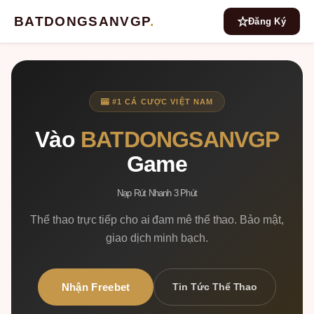
BATDONGSANVGP
.
Đăng Ký
🎰 #1 CÁ CƯỢC VIỆT NAM
Vào
BATDONGSANVGP
Game
Nạp Rút Nhanh 3 Phút
Thể thao trực tiếp cho ai đam mê thể thao. Bảo mật,
giao dịch minh bạch.
Nhận Freebet
Tin Tức Thể Thao