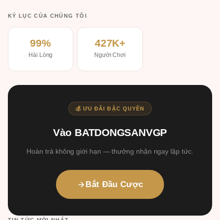
KỶ LỤC CỦA CHÚNG TÔI
99%
427K+
Hài Lòng
Người Chơi
💰 ƯU ĐÃI ĐẶC QUYỀN
Vào BATDONGSANVGP
Hoàn trả không giới hạn — thưởng nhận ngay lập tức.
Bắt Đầu Cược