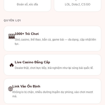
Đoán số, xóc đĩa
LOL, Dota 2, CS:GO
QUYỀN LỢI
1000+ Trò Chơi
🎰
Slot, casino, thể thao, bắn cá, game bài — đa dạng, cập nhật liên
tục.
Live Casino Đẳng Cấp
🔥
Dealer thật, chơi trực tiếp, trải nghiệm như tại sòng bài quốc tế.
Link Vào Ổn Định
🌐
Không lo bị chặn, nhiều đường truyền dự phòng, vào chơi mượt
mà.