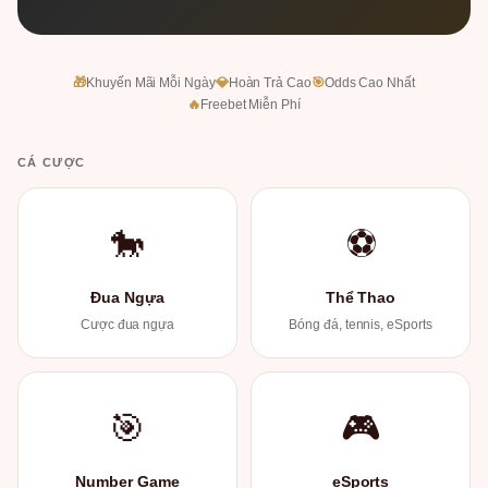
🎁
Khuyến Mãi Mỗi Ngày
💎
Hoàn Trả Cao
🎯
Odds Cao Nhất
🔥
Freebet Miễn Phí
CÁ CƯỢC
🐎
⚽
Đua Ngựa
Thể Thao
Cược đua ngựa
Bóng đá, tennis, eSports
🎯
🎮
Number Game
eSports