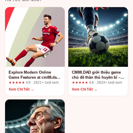
TIN TỨC MỚI NHẤT
Explore Modern Online
CM88.DAD giới thiệu game
Game Features at cm88.dad:
chủ đề thần thú huyền bí –
The Checklist I Use Before
bài đánh giá theo hướng
★★★★★
4.8 · 2821+ lượt xem
★★★★★
4.8 · 2824+ lượt xem
Playing
kiểm tra và minh bạch
Xem Chi Tiết →
Xem Chi Tiết →