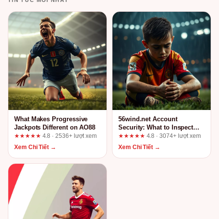
TIN TỨC MỚI NHẤT
What Makes Progressive
56wind.net Account
Jackpots Different on AO88
Security: What to Inspect
Before You Log In on
★★★★★
4.8 · 2536+ lượt xem
★★★★★
4.8 · 3074+ lượt xem
Multiple Devices
Xem Chi Tiết →
Xem Chi Tiết →