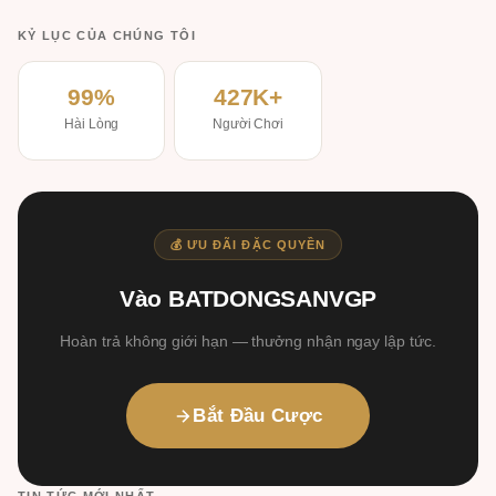
KỶ LỤC CỦA CHÚNG TÔI
99%
427K+
Hài Lòng
Người Chơi
💰 ƯU ĐÃI ĐẶC QUYỀN
Vào BATDONGSANVGP
Hoàn trả không giới hạn — thưởng nhận ngay lập tức.
Bắt Đầu Cược