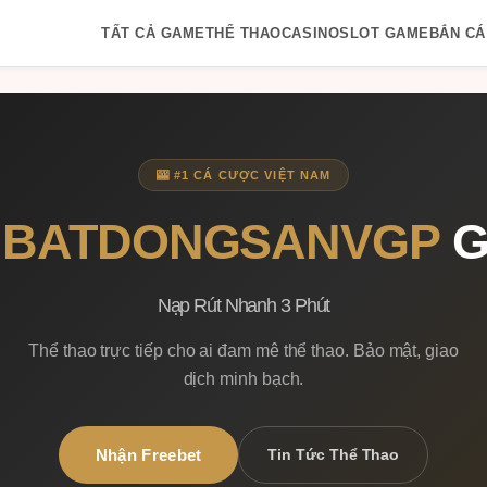
TẤT CẢ GAME
THỂ THAO
CASINO
SLOT GAME
BẮN CÁ
🎰 #1 CÁ CƯỢC VIỆT NAM
o
BATDONGSANVGP
G
Nạp Rút Nhanh 3 Phút
Thể thao trực tiếp cho ai đam mê thể thao. Bảo mật, giao
dịch minh bạch.
Nhận Freebet
Tin Tức Thể Thao