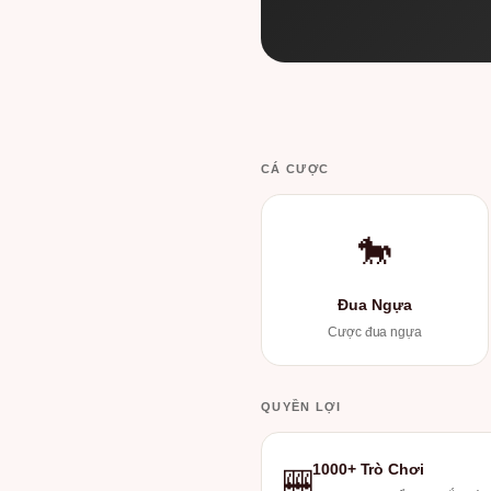
CÁ CƯỢC
🐎
Đua Ngựa
Cược đua ngựa
QUYỀN LỢI
1000+ Trò Chơi
🎰