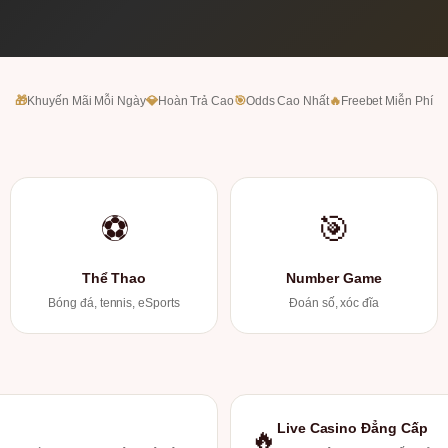
🎁
Khuyến Mãi Mỗi Ngày
💎
Hoàn Trả Cao
🎯
Odds Cao Nhất
🔥
Freebet Miễn Phí
⚽
🎯
Thể Thao
Number Game
Bóng đá, tennis, eSports
Đoán số, xóc đĩa
Live Casino Đẳng Cấp
🔥